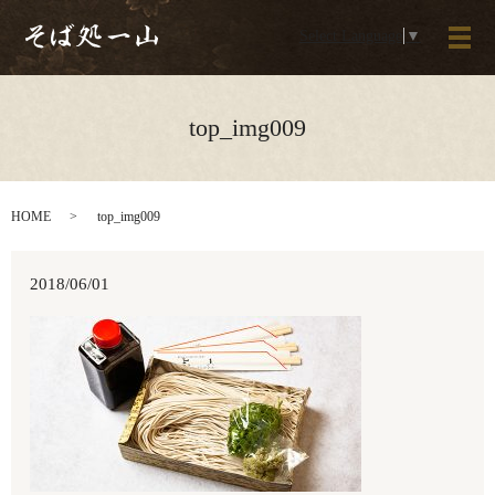
Select Language
▼
メ
top_img009
HOME
top_img009
2018/06/01