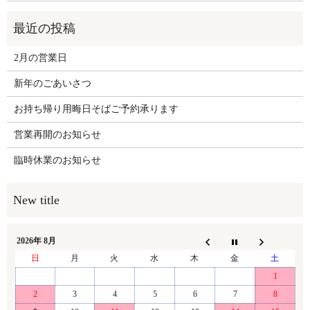
2月の営業日
新年のごあいさつ
お持ち帰り用晦日そばご予約承ります
営業再開のお知らせ
臨時休業のお知らせ
2026年 8月
日
月
火
水
木
金
土
1
2
3
4
5
6
7
8