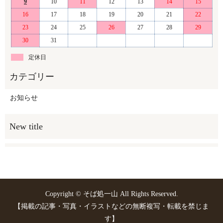
9
10
11
12
13
14
15
16
17
18
19
20
21
22
23
24
25
26
27
28
29
30
31
定休日
お知らせ
Copyright © そば処一山 All Rights Reserved.
【掲載の記事・写真・イラストなどの無断複写・転載を禁じま
す】