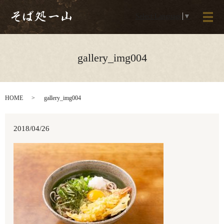
Select Language
▼
メ
gallery_img004
HOME
gallery_img004
2018/04/26