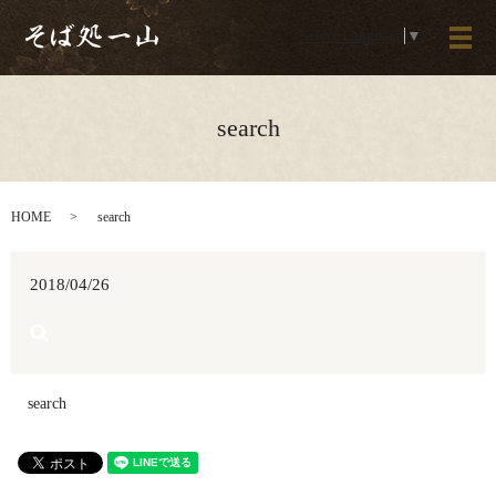
Select Language
▼
メ
search
HOME
search
2018/04/26
search